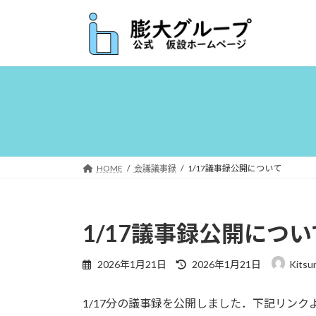
コ
ナ
ン
ビ
テ
ゲ
ン
ー
ツ
シ
へ
ョ
ス
ン
キ
に
ッ
移
プ
動
HOME
会議議事録
1/17議事録公開について
1/17議事録公開につい
最
2026年1月21日
2026年1月21日
Kitsu
終
更
1/17分の議事録を公開しました．下記リンク
新